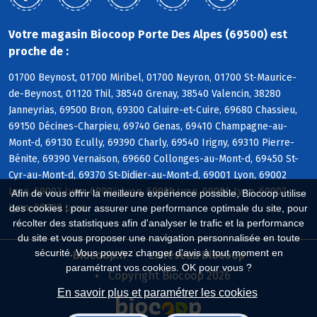
Votre magasin Biocoop Porte Des Alpes (69500) est
proche de :
01700 Beynost, 01700 Miribel, 01700 Neyron, 01700 St-Maurice-
de-Beynost, 01120 Thil, 38540 Grenay, 38540 Valencin, 38280
Janneyrias, 69500 Bron, 69300 Caluire-et-Cuire, 69680 Chassieu,
69150 Décines-Charpieu, 69740 Genas, 69410 Champagne-au-
Mont-d, 69130 Ecully, 69390 Charly, 69540 Irigny, 69310 Pierre-
Bénite, 69390 Vernaison, 69660 Collonges-au-Mont-d, 69450 St-
Cyr-au-Mont-d, 69370 St-Didier-au-Mont-d, 69001 Lyon, 69002
Lyon, 69003 Lyon, 69004 Lyon, 69005 Lyon, 69006 Lyon, 69007
Afin de vous offrir la meilleure expérience possible, Biocoop utilise
Lyon, 69008 Lyon
des cookies : pour assurer une performance optimale du site, pour
récolter des statistiques afin d'analyser le trafic et la performance
du site et vous proposer une navigation personnalisée en toute
sécurité. Vous pouvez changer d'avis à tout moment en
Biocoop.fr
Le réseau Biocoop
paramétrant vos cookies. OK pour vous ?
Copyright Biocoop 2026
En savoir plus et paramétrer les cookies