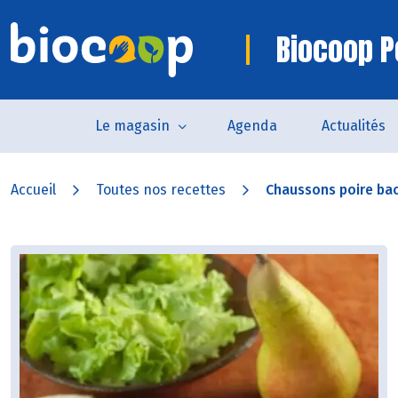
Biocoop P
Le magasin
Agenda
Actualités
Accueil
Toutes nos recettes
Chaussons poire ba