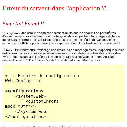
Erreur du serveur dans l'application '/'.
Page Not Found !!
Description :
Une erreur d'application s'est produite sur le serveur. Les paramètres
d'erreur personnalisés actuels pour cette application empêchent l'affichage à distance
des détails de l'erreur de l'application (pour des raisons de sécurité). Cependant, ils
peuvent être affichés par les navigateurs qui s'exécutent sur l'ordinateur serveur local.
Détails =
Pour permettre l'affichage des détails de ce message d'erreur spécifique sur les
ordinateurs distants, créez une balise <customErrors> dans un fichier de configuration
"web.config" situé dans le répertoire racine de l'application Web en cours. Attribuez
ensuite la valeur "off" à l'attribut "mode" de cette balise <customErrors>.
<!-- Fichier de configuration 
Web.Config -->

<configuration>

    <system.web>

        <customErrors 
mode="Off"/>

    </system.web>

</configuration>