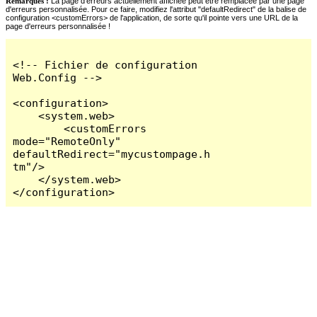
Remarques :
La page d'erreurs actuellement affichée peut être remplacée par une page
d'erreurs personnalisée. Pour ce faire, modifiez l'attribut "defaultRedirect" de la balise de
configuration <customErrors> de l'application, de sorte qu'il pointe vers une URL de la
page d'erreurs personnalisée !
<!-- Fichier de configuration 
Web.Config -->

<configuration>

    <system.web>

        <customErrors 
mode="RemoteOnly" 
defaultRedirect="mycustompage.h
tm"/>

    </system.web>

</configuration>