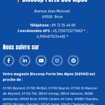
Avenue Jean Monnet
69500 Bron
Téléphone :
09 72 35 46 00
Coordonnées GPS :
45,7256723273663 ° ,
4,9304675234482 °
Nous suivre sur
Votre magasin Biocoop Porte Des Alpes (69500) est
proche de :
01700 Beynost, 01700 Miribel, 01700 Neyron, 01700 St-Maurice-
de-Beynost, 01120 Thil, 38540 Grenay, 38540 Valencin, 38280
Janneyrias, 69500 Bron, 69300 Caluire-et-Cuire, 69680 Chassieu,
69150 Décines-Charpieu, 69740 Genas, 69410 Champagne-au-