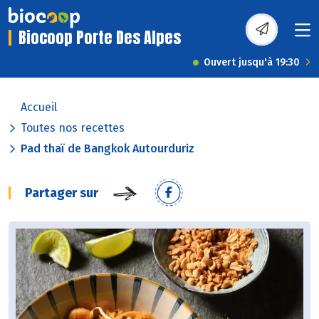
Biocoop Porte Des Alpes
Ouvert jusqu'à 19:30
Accueil
Toutes nos recettes
Pad thaï de Bangkok Autourduriz
Partager sur