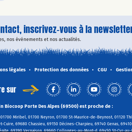
tact, inscrivez-vous à la newsletter
fres, nos événements et nos actualités.
ons légales
Protection des données
CGU
Gestio
re sur
n Biocoop Porte Des Alpes (69500) est proche de :
01700 Miribel, 01700 Neyron, 01700 St-Maurice-de-Beynost, 01120 Thil
t-Cuire, 69680 Chassieu, 69150 Décines-Charpieu, 69740 Genas, 69410
énite, 69390 Vernaison, 69660 Collonges-au-Mont-d, 69450 St-Cyr-au-