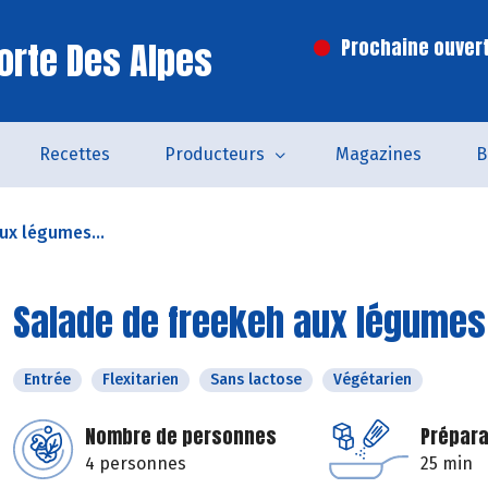
orte Des Alpes
Prochaine ouvert
Recettes
Producteurs
Magazines
B
ux légumes...
Salade de freekeh aux légumes
Entrée
Flexitarien
Sans lactose
Végétarien
Nombre de personnes
Prépara
4 personnes
25 min