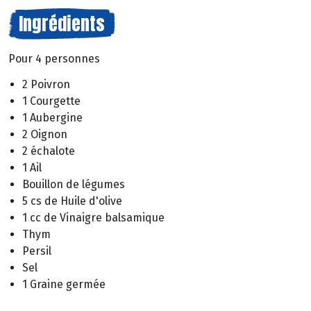
Ingrédients
Pour 4 personnes
2 Poivron
1 Courgette
1 Aubergine
2 Oignon
2 échalote
1 Ail
Bouillon de légumes
5 cs de Huile d'olive
1 cc de Vinaigre balsamique
Thym
Persil
Sel
1 Graine germée