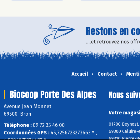
Restons en con
....et retrouvez nos of
Accueil
Contact
Menti
Biocoop Porte Des Alpes
Nous suiv
Avenue Jean Monnet
Votre magasi
69500 Bron
01700 Beynost, 
Téléphone :
09 72 35 46 00
69300 Caluire-e
Coordonnées GPS :
45,7256723273663 ° ,
69310 Pierre-B