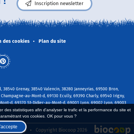
 !
Inscription newsletter
n des cookies
Plan du site
, 38540 Grenay, 38540 Valencin, 38280 Janneyrias, 69500 Bron,
 Champagne-au-Mont-d, 69130 Ecully, 69390 Charly, 69540 Irigny,
Mont-d, 69370 St-Didier-au-Mont-d, 69001 Lyon, 69002 Lyon, 69003
 des statistiques afin d'analyser le trafic et la performance du site et
paramétrant vos cookies. OK pour vous ?
'accepte
seau Biocoop
Copyright Biocoop 2026