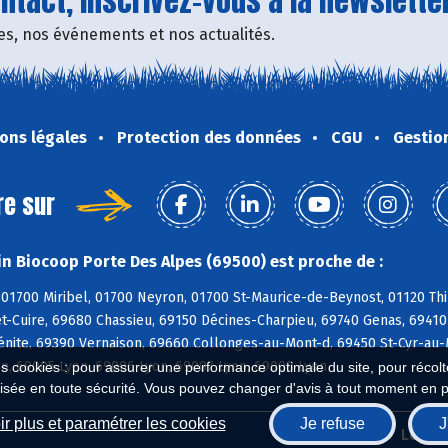
tact, inscrivez-vous à la newsletter
fres, nos événements et nos actualités.
ons légales
Protection des données
CGU
Gestio
re sur
n Biocoop Porte Des Alpes (69500) est proche de :
01700 Miribel, 01700 Neyron, 01700 St-Maurice-de-Beynost, 01120 Thil
t-Cuire, 69680 Chassieu, 69150 Décines-Charpieu, 69740 Genas, 69410
énite, 69390 Vernaison, 69660 Collonges-au-Mont-d, 69450 St-Cyr-au-
on, 69005 Lyon, 69006 Lyon, 69007 Lyon, 69008 Lyon
es cookies : pour assurer une performance optimale du site, pour récolter
isée en toute sécurité. Vous pouvez changer d'avis à tout moment en 
r plus et paramétrer les cookies
Je refuse
J
Biocoop.fr
Le ré