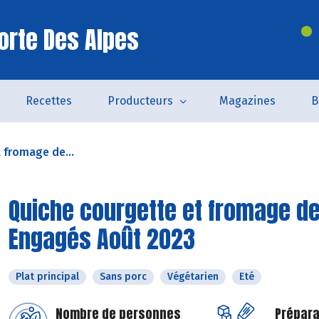
orte Des Alpes
Recettes
Producteurs
Magazines
B
 fromage de...
Quiche courgette et fromage de 
Engagés Août 2023
Plat principal
Sans porc
Végétarien
Eté
Nombre de personnes
Prépara