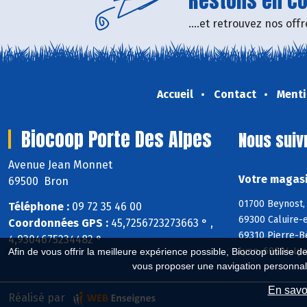
Restons en con
....et retrouvez nos of
Accueil
Contact
Menti
Biocoop Porte Des Alpes
Nous suiv
Avenue Jean Monnet
Votre magasi
69500 Bron
01700 Beynost, 
Téléphone :
09 72 35 46 00
69300 Caluire-e
Coordonnées GPS :
45,7256723273663 ° ,
69310 Pierre-B
4,9304675234482 °
Lyon, 69004 Ly
Afin de vous offrir la meilleure expérience possible, Biocoop utilise d
vous proposer une navigation personnal
En savoi
Réalisé par