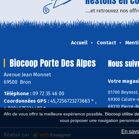
Restons en con
....et retrouvez nos of
Accueil
Contact
Menti
Biocoop Porte Des Alpes
Nous suiv
Avenue Jean Monnet
Votre magasi
69500 Bron
01700 Beynost, 
Téléphone :
09 72 35 46 00
69300 Caluire-e
Coordonnées GPS :
45,7256723273663 ° ,
69310 Pierre-B
4,9304675234482 °
Lyon, 69004 Ly
Afin de vous offrir la meilleure expérience possible, Biocoop utilise d
vous proposer une navigation personnal
En savoi
Réalisé par