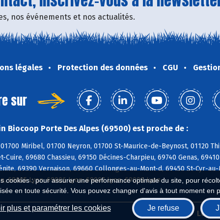
tact, inscrivez-vous à la newsletter
fres, nos événements et nos actualités.
ons légales
Protection des données
CGU
Gestio
re sur
n Biocoop Porte Des Alpes (69500) est proche de :
01700 Miribel, 01700 Neyron, 01700 St-Maurice-de-Beynost, 01120 Thil
t-Cuire, 69680 Chassieu, 69150 Décines-Charpieu, 69740 Genas, 69410
énite, 69390 Vernaison, 69660 Collonges-au-Mont-d, 69450 St-Cyr-au-
on, 69005 Lyon, 69006 Lyon, 69007 Lyon, 69008 Lyon
es cookies : pour assurer une performance optimale du site, pour récolter
isée en toute sécurité. Vous pouvez changer d'avis à tout moment en 
r plus et paramétrer les cookies
Je refuse
J
Biocoop.fr
Le ré