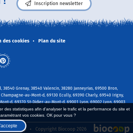
 !
Inscription newsletter
n des cookies
Plan du site
, 38540 Grenay, 38540 Valencin, 38280 Janneyrias, 69500 Bron,
 Champagne-au-Mont-d, 69130 Ecully, 69390 Charly, 69540 Irigny,
Mont-d, 69370 St-Didier-au-Mont-d, 69001 Lyon, 69002 Lyon, 69003
 des statistiques afin d'analyser le trafic et la performance du site et
paramétrant vos cookies. OK pour vous ?
'accepte
seau Biocoop
Copyright Biocoop 2026