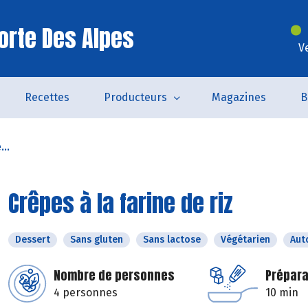
orte Des Alpes
V
Recettes
Producteurs
Magazines
B
...
Crêpes à la farine de riz
Dessert
Sans gluten
Sans lactose
Végétarien
Aut
Nombre de personnes
Prépara
4 personnes
10 min