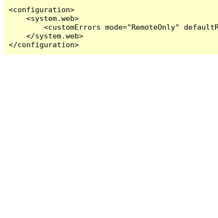
<configuration>

    <system.web>

        <customErrors mode="RemoteOnly" defaultR
    </system.web>

</configuration>