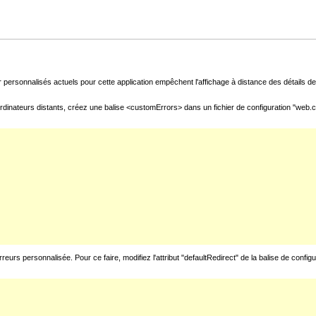
 personnalisés actuels pour cette application empêchent l'affichage à distance des détails de 
rdinateurs distants, créez une balise <customErrors> dans un fichier de configuration "web.con
urs personnalisée. Pour ce faire, modifiez l'attribut "defaultRedirect" de la balise de config