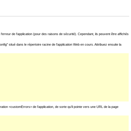
l'erreur de l'application (pour des raisons de sécurité). Cependant, ils peuvent être affichés
fig" situé dans le répertoire racine de l'application Web en cours. Attribuez ensuite la
uration <customErrors> de l'application, de sorte qu'il pointe vers une URL de la page