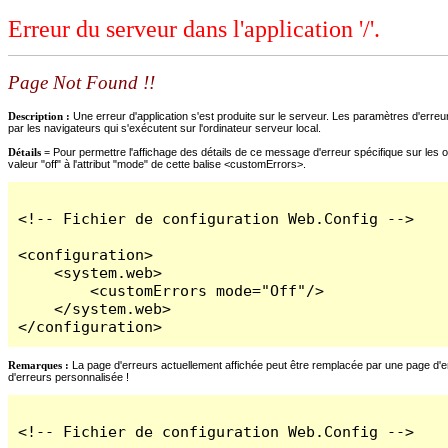
Erreur du serveur dans l'application '/'.
Page Not Found !!
Description :
Une erreur d'application s'est produite sur le serveur. Les paramètres d'erreur
par les navigateurs qui s'exécutent sur l'ordinateur serveur local.
Détails =
Pour permettre l'affichage des détails de ce message d'erreur spécifique sur les o
valeur "off" à l'attribut "mode" de cette balise <customErrors>.
<!-- Fichier de configuration Web.Config -->

<configuration>

    <system.web>

        <customErrors mode="Off"/>

    </system.web>

</configuration>
Remarques :
La page d'erreurs actuellement affichée peut être remplacée par une page d'erre
d'erreurs personnalisée !
<!-- Fichier de configuration Web.Config -->
