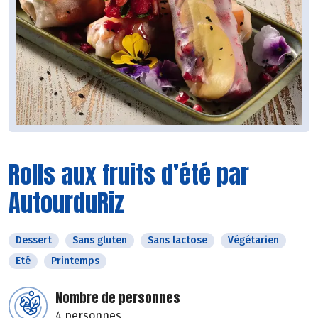
Rolls aux fruits d’été par
AutourduRiz
Dessert
Sans gluten
Sans lactose
Végétarien
Eté
Printemps
Nombre de personnes
4 personnes