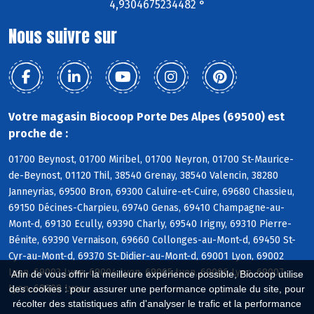
4,9304675234482 °
Nous suivre sur
Votre magasin Biocoop Porte Des Alpes (69500) est
proche de :
01700 Beynost, 01700 Miribel, 01700 Neyron, 01700 St-Maurice-
de-Beynost, 01120 Thil, 38540 Grenay, 38540 Valencin, 38280
Janneyrias, 69500 Bron, 69300 Caluire-et-Cuire, 69680 Chassieu,
69150 Décines-Charpieu, 69740 Genas, 69410 Champagne-au-
Mont-d, 69130 Ecully, 69390 Charly, 69540 Irigny, 69310 Pierre-
Bénite, 69390 Vernaison, 69660 Collonges-au-Mont-d, 69450 St-
Cyr-au-Mont-d, 69370 St-Didier-au-Mont-d, 69001 Lyon, 69002
Lyon, 69003 Lyon, 69004 Lyon, 69005 Lyon, 69006 Lyon, 69007
Afin de vous offrir la meilleure expérience possible, Biocoop utilise
Lyon, 69008 Lyon
des cookies : pour assurer une performance optimale du site, pour
récolter des statistiques afin d'analyser le trafic et la performance