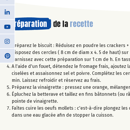
Préparation
de la
recette
Préparez le biscuit : Réduisez en poudre les crackers +
Disposez des cercles ( 8 cm de diam x 4. 5 de haut) sur 
Garnissez avec cette préparation sur 1 cm de h. En tass
A l'aide d'un fouet, détendez le fromage frais, ajoutez 
ciselées et assaisonnez sel et poivre. Complétez les ce
min. Laissez refroidir et réservez au frais.
Préparez la vinaigrette : pressez une orange, mélanger le
Épluchez la betterave et taillez en fins bâtonnets (ou r
pointe de vinaigrette.
Faîtes cuire les oeufs mollets : c'est-à-dire plongez le
dans une eau glacée afin de stopper la cuisson.