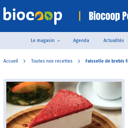
Biocoop P
Le magasin
Agenda
Actualités
Accueil
Toutes nos recettes
Faisselle de brebis