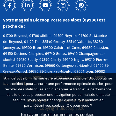
Votre magasin Biocoop Porte Des Alpes (69500) est
proche de :
01700 Beynost, 01700 Miribel, 01700 Neyron, 01700 St-Maurice-
de-Beynost, 01120 Thil, 38540 Grenay, 38540 Valencin, 38280
Janneyrias, 69500 Bron, 69300 Caluire-et-Cuire, 69680 Chassieu,
69150 Décines-Charpieu, 69740 Genas, 69410 Champagne-au-
Mont-d, 69130 Ecully, 69390 Charly, 69540 Irigny, 69310 Pierre-
Bénite, 69390 Vernaison, 69660 Collonges-au-Mont-d, 69450 St-
Cyr-au-Mont-d, 69370 St-Didier-au-Mont-d, 69001 Lyon, 69002
Lyon, 69003 Lyon, 69004 Lyon, 69005 Lyon, 69006 Lyon, 69007
Afin de vous offrir la meilleure expérience possible, Biocoop utilise
Lyon, 69008 Lyon
des cookies : pour assurer une performance optimale du site, pour
récolter des statistiques afin d'analyser le trafic et la performance
du site et vous proposer une navigation personnalisée en toute
sécurité. Vous pouvez changer d'avis à tout moment en
Biocoop.fr
Le réseau Biocoop
paramétrant vos cookies. OK pour vous ?
Copyright Biocoop 2026
En savoir plus et paramétrer les cookies