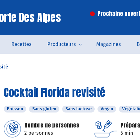
orte Des Alpes
Prochaine ouvert
Recettes
Producteurs
Magazines
B
sité
Cocktail Florida revisité
Boisson
Sans gluten
Sans lactose
Vegan
Végétali
Nombre de personnes
Prépara
2 personnes
5 min