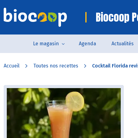
Biocoop P
Le magasin
Agenda
Actualités
Accueil
Toutes nos recettes
Cocktail Florida revi