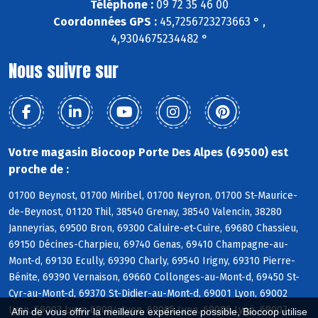
Téléphone :
09 72 35 46 00
Coordonnées GPS :
45,7256723273663 ° ,
4,9304675234482 °
Nous suivre sur
Votre magasin Biocoop Porte Des Alpes (69500) est
proche de :
01700 Beynost, 01700 Miribel, 01700 Neyron, 01700 St-Maurice-
de-Beynost, 01120 Thil, 38540 Grenay, 38540 Valencin, 38280
Janneyrias, 69500 Bron, 69300 Caluire-et-Cuire, 69680 Chassieu,
69150 Décines-Charpieu, 69740 Genas, 69410 Champagne-au-
Mont-d, 69130 Ecully, 69390 Charly, 69540 Irigny, 69310 Pierre-
Bénite, 69390 Vernaison, 69660 Collonges-au-Mont-d, 69450 St-
Cyr-au-Mont-d, 69370 St-Didier-au-Mont-d, 69001 Lyon, 69002
Lyon, 69003 Lyon, 69004 Lyon, 69005 Lyon, 69006 Lyon, 69007
Afin de vous offrir la meilleure expérience possible, Biocoop utilise