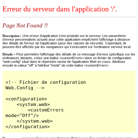
Erreur du serveur dans l'application '/'.
Page Not Found !!
Description :
Une erreur d'application s'est produite sur le serveur. Les paramètres
d'erreur personnalisés actuels pour cette application empêchent l'affichage à distance
des détails de l'erreur de l'application (pour des raisons de sécurité). Cependant, ils
peuvent être affichés par les navigateurs qui s'exécutent sur l'ordinateur serveur local.
Détails =
Pour permettre l'affichage des détails de ce message d'erreur spécifique sur les
ordinateurs distants, créez une balise <customErrors> dans un fichier de configuration
"web.config" situé dans le répertoire racine de l'application Web en cours. Attribuez
ensuite la valeur "off" à l'attribut "mode" de cette balise <customErrors>.
<!-- Fichier de configuration 
Web.Config -->

<configuration>

    <system.web>

        <customErrors 
mode="Off"/>

    </system.web>

</configuration>