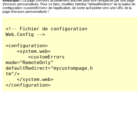
Remarques :
La page d'erreurs actuellement affichée peut être remplacée par une page
d'erreurs personnalisée. Pour ce faire, modifiez l'attribut "defaultRedirect" de la balise de
configuration <customErrors> de l'application, de sorte qu'il pointe vers une URL de la
page d'erreurs personnalisée !
<!-- Fichier de configuration 
Web.Config -->

<configuration>

    <system.web>

        <customErrors 
mode="RemoteOnly" 
defaultRedirect="mycustompage.h
tm"/>

    </system.web>

</configuration>