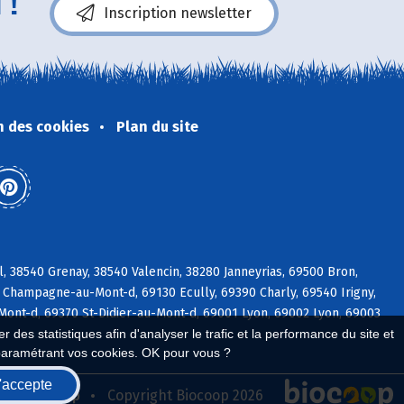
 !
Inscription newsletter
n des cookies
Plan du site
, 38540 Grenay, 38540 Valencin, 38280 Janneyrias, 69500 Bron,
 Champagne-au-Mont-d, 69130 Ecully, 69390 Charly, 69540 Irigny,
Mont-d, 69370 St-Didier-au-Mont-d, 69001 Lyon, 69002 Lyon, 69003
 des statistiques afin d'analyser le trafic et la performance du site et
paramétrant vos cookies. OK pour vous ?
'accepte
seau Biocoop
Copyright Biocoop 2026