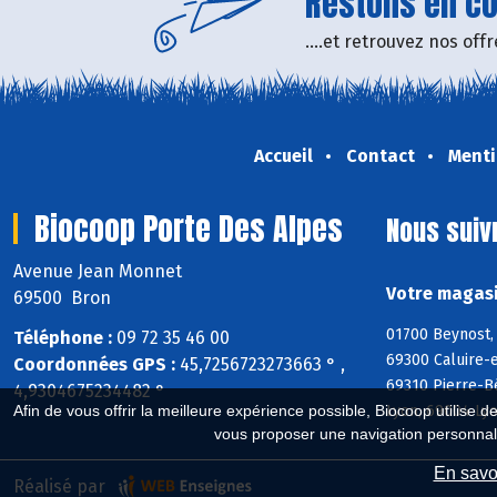
Restons en con
....et retrouvez nos of
Accueil
Contact
Menti
Biocoop Porte Des Alpes
Nous suiv
Avenue Jean Monnet
Votre magasi
69500 Bron
01700 Beynost, 
Téléphone :
09 72 35 46 00
69300 Caluire-e
Coordonnées GPS :
45,7256723273663 ° ,
69310 Pierre-B
4,9304675234482 °
Lyon, 69004 Ly
Afin de vous offrir la meilleure expérience possible, Biocoop utilise d
vous proposer une navigation personnal
En savoi
Réalisé par