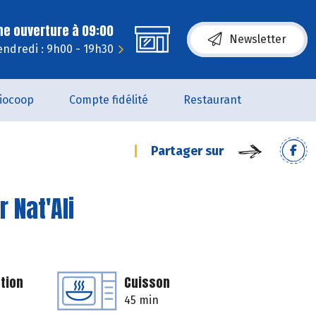
ne ouverture à 09:00
Newsletter
endredi : 9h00 - 19h30
iocoop
Compte fidélité
Restaurant
Partager sur
 Nat'Ali
tion
Cuisson
45 min