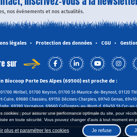
tact, inscrivez-vous à la newsletter
fres, nos événements et nos actualités.
ons légales
Protection des données
CGU
Gestio
re sur
n Biocoop Porte Des Alpes (69500) est proche de :
01700 Miribel, 01700 Neyron, 01700 St-Maurice-de-Beynost, 01120 Thil
t-Cuire, 69680 Chassieu, 69150 Décines-Charpieu, 69740 Genas, 69410
énite, 69390 Vernaison, 69660 Collonges-au-Mont-d, 69450 St-Cyr-au-
on, 69005 Lyon, 69006 Lyon, 69007 Lyon, 69008 Lyon
es cookies : pour assurer une performance optimale du site, pour récolter
isée en toute sécurité. Vous pouvez changer d'avis à tout moment en 
r plus et paramétrer les cookies
Je refuse
J
Biocoop.fr
Le ré