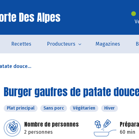
orte Des Alpes
V
Recettes
Producteurs
Magazines
B
atate douce...
Burger gaufres de patate douc
Plat principal
Sans porc
Végétarien
Hiver
Nombre de personnes
Prépara
2 personnes
60 min