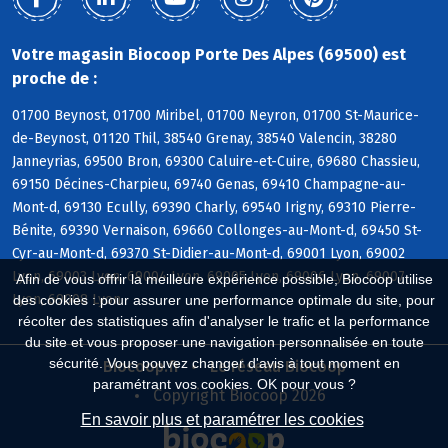
Votre magasin Biocoop Porte Des Alpes (69500) est
proche de :
01700 Beynost, 01700 Miribel, 01700 Neyron, 01700 St-Maurice-
de-Beynost, 01120 Thil, 38540 Grenay, 38540 Valencin, 38280
Janneyrias, 69500 Bron, 69300 Caluire-et-Cuire, 69680 Chassieu,
69150 Décines-Charpieu, 69740 Genas, 69410 Champagne-au-
Mont-d, 69130 Ecully, 69390 Charly, 69540 Irigny, 69310 Pierre-
Bénite, 69390 Vernaison, 69660 Collonges-au-Mont-d, 69450 St-
Cyr-au-Mont-d, 69370 St-Didier-au-Mont-d, 69001 Lyon, 69002
Lyon, 69003 Lyon, 69004 Lyon, 69005 Lyon, 69006 Lyon, 69007
Afin de vous offrir la meilleure expérience possible, Biocoop utilise
Lyon, 69008 Lyon
des cookies : pour assurer une performance optimale du site, pour
récolter des statistiques afin d'analyser le trafic et la performance
du site et vous proposer une navigation personnalisée en toute
sécurité. Vous pouvez changer d'avis à tout moment en
Biocoop.fr
Le réseau Biocoop
paramétrant vos cookies. OK pour vous ?
Copyright Biocoop 2026
En savoir plus et paramétrer les cookies