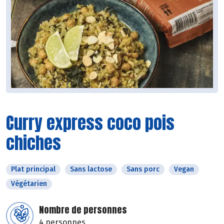
Curry express coco pois
chiches
Plat principal
Sans lactose
Sans porc
Vegan
Végétarien
Nombre de personnes
4 personnes