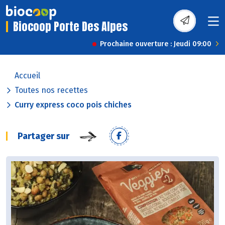
Biocoop Porte Des Alpes
Prochaine ouverture : Jeudi 09:00
Accueil
Toutes nos recettes
Curry express coco pois chiches
Partager sur