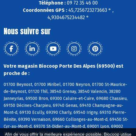
Téléphone :
09 72 35 46 00
Coordonnées GPS :
45,7256723273663 ° ,
4,9304675234482 °
Nous suivre sur
Votre magasin Biocoop Porte Des Alpes (69500) est
proche de :
01700 Beynost, 01700 Miribel, 01700 Neyron, 01700 St-Maurice-
de-Beynost, 01120 Thil, 38540 Grenay, 38540 Valencin, 38280
Janneyrias, 69500 Bron, 69300 Caluire-et-Cuire, 69680 Chassieu,
69150 Décines-Charpieu, 69740 Genas, 69410 Champagne-au-
Mont-d, 69130 Ecully, 69390 Charly, 69540 Irigny, 69310 Pierre-
Bénite, 69390 Vernaison, 69660 Collonges-au-Mont-d, 69450 St-
Cyr-au-Mont-d, 69370 St-Didier-au-Mont-d, 69001 Lyon, 69002
Lyon, 69003 Lyon, 69004 Lyon, 69005 Lyon, 69006 Lyon, 69007
Afin de vous offrir la meilleure expérience possible, Biocoop utilise