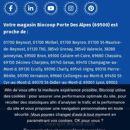
Votre magasin Biocoop Porte Des Alpes (69500) est
proche de :
01700 Beynost, 01700 Miribel, 01700 Neyron, 01700 St-Maurice-
de-Beynost, 01120 Thil, 38540 Grenay, 38540 Valencin, 38280
Janneyrias, 69500 Bron, 69300 Caluire-et-Cuire, 69680 Chassieu,
69150 Décines-Charpieu, 69740 Genas, 69410 Champagne-au-
Mont-d, 69130 Ecully, 69390 Charly, 69540 Irigny, 69310 Pierre-
Bénite, 69390 Vernaison, 69660 Collonges-au-Mont-d, 69450 St-
Cyr-au-Mont-d, 69370 St-Didier-au-Mont-d, 69001 Lyon, 69002
Lyon, 69003 Lyon, 69004 Lyon, 69005 Lyon, 69006 Lyon, 69007
Afin de vous offrir la meilleure expérience possible, Biocoop utilise
Lyon, 69008 Lyon
des cookies : pour assurer une performance optimale du site, pour
récolter des statistiques afin d'analyser le trafic et la performance
du site et vous proposer une navigation personnalisée en toute
sécurité. Vous pouvez changer d'avis à tout moment en
Biocoop.fr
Le réseau Biocoop
paramétrant vos cookies. OK pour vous ?
Copyright Biocoop 2026