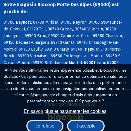
Votre magasin Biocoop Porte Des Alpes (69500) est
proche de :
01700 Beynost, 01700 Miribel, 01700 Neyron, 01700 St-Maurice-
de-Beynost, 01120 Thil, 38540 Grenay, 38540 Valencin, 38280
Janneyrias, 69500 Bron, 69300 Caluire-et-Cuire, 69680 Chassieu,
69150 Décines-Charpieu, 69740 Genas, 69410 Champagne-au-
Mont-d, 69130 Ecully, 69390 Charly, 69540 Irigny, 69310 Pierre-
Bénite, 69390 Vernaison, 69660 Collonges-au-Mont-d, 69450 St-
Cyr-au-Mont-d, 69370 St-Didier-au-Mont-d, 69001 Lyon, 69002
Lyon, 69003 Lyon, 69004 Lyon, 69005 Lyon, 69006 Lyon, 69007
Afin de vous offrir la meilleure expérience possible, Biocoop utilise
Lyon, 69008 Lyon
des cookies : pour assurer une performance optimale du site, pour
récolter des statistiques afin d'analyser le trafic et la performance
du site et vous proposer une navigation personnalisée en toute
sécurité. Vous pouvez changer d'avis à tout moment en
Biocoop.fr
Le réseau Biocoop
paramétrant vos cookies. OK pour vous ?
Copyright Biocoop 2026
En savoir plus et paramétrer les cookies
Je refuse
J'accepte