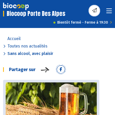
Biocoop Porte Des Alpes
Bientôt fermé - Ferme à 19:30
Accueil
Toutes nos actualités
Sans alcool, avec plaisir
Partager sur