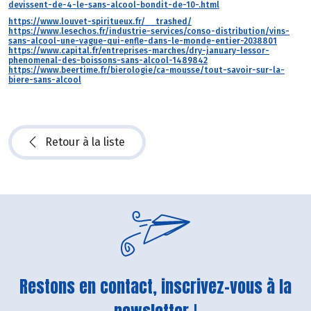
devissent-de-4-le-sans-alcool-bondit-de-10-.html
https://www.louvet-spiritueux.fr/__trashed/
https://www.lesechos.fr/industrie-services/conso-distribution/vins-
sans-alcool-une-vague-qui-enfle-dans-le-monde-entier-2038801
https://www.capital.fr/entreprises-marches/dry-january-lessor-
phenomenal-des-boissons-sans-alcool-1489842
https://www.beertime.fr/bierologie/ca-mousse/tout-savoir-sur-la-
biere-sans-alcool
Retour à la liste
Restons en contact, inscrivez-vous à la