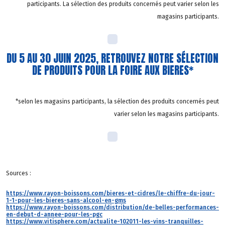
participants. La sélection des produits concernés peut varier selon les
magasins participants.
DU 5 AU 30 JUIN 2025, RETROUVEZ NOTRE SÉLECTION
DE PRODUITS POUR LA FOIRE AUX BIERES*
*selon les magasins participants, la sélection des produits concernés peut
varier selon les magasins participants.
Sources :
https://www.rayon-boissons.com/bieres-et-cidres/le-chiffre-du-jour-
1-1-pour-les-bieres-sans-alcool-en-gms
https://www.rayon-boissons.com/distribution/de-belles-performances-
en-debut-d-annee-pour-les-pgc
https://www.vitisphere.com/actualite-102011-les-vins-tranquilles-