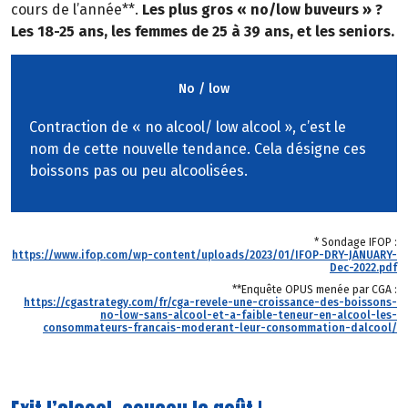
cours de l’année**.
Les plus gros « no/low buveurs » ?
Les 18-25 ans, les femmes de 25 à 39 ans, et les seniors.
No / low
Contraction de « no alcool/ low alcool », c’est le
nom de cette nouvelle tendance. Cela désigne ces
boissons pas ou peu alcoolisées.
* Sondage IFOP :
https://www.ifop.com/wp-content/uploads/2023/01/IFOP-DRY-JANUARY-
Dec-2022.pdf
**Enquête OPUS menée par CGA :
https://cgastrategy.com/fr/cga-revele-une-croissance-des-boissons-
no-low-sans-alcool-et-a-faible-teneur-en-alcool-les-
consommateurs-francais-moderant-leur-consommation-dalcool/