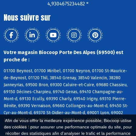
4,9304675234482 °
Nous suivre sur
Votre magasin Biocoop Porte Des Alpes (69500) est
proche de :
01700 Beynost, 01700 Miribel, 01700 Neyron, 01700 St-Maurice-
de-Beynost, 01120 Thil, 38540 Grenay, 38540 Valencin, 38280
Janneyrias, 69500 Bron, 69300 Caluire-et-Cuire, 69680 Chassieu,
69150 Décines-Charpieu, 69740 Genas, 69410 Champagne-au-
Mont-d, 69130 Ecully, 69390 Charly, 69540 Irigny, 69310 Pierre-
Bénite, 69390 Vernaison, 69660 Collonges-au-Mont-d, 69450 St-
Cyr-au-Mont-d, 69370 St-Didier-au-Mont-d, 69001 Lyon, 69002
Lyon, 69003 Lyon, 69004 Lyon, 69005 Lyon, 69006 Lyon, 69007
Afin de vous offrir la meilleure expérience possible, Biocoop utilise
Lyon, 69008 Lyon
des cookies : pour assurer une performance optimale du site, pour
récolter des statistiques afin d'analyser le trafic et la performance